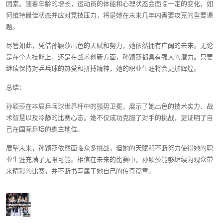
因素。随着年龄的增长，运动员的体能和心理状态会面临一定的变化，如
何维持最佳状态并应对竞技压力，将是她在未来几年内需要攻克的重要课
题。
尽管如此，凭借孙颖莎出色的天赋和努力，她依然拥有广阔的未来。无论
是在个人技能上，还是在战术创新方面，孙颖莎都具有强大的潜力。只要
继续保持对乒乓球的热爱和拼搏精神，她的职业生涯将会更加辉煌。
总结：
孙颖莎在本届乒乓球世界杯中的强势卫冕，展示了她出色的技术实力、战
术智慧以及冷静的比赛心态。她不仅成功克服了对手的挑战，更证明了自
己在国际乒坛的霸主地位。
展望未来，孙颖莎依然面临众多挑战，但她的天赋和不断努力使得她的职
业生涯充满了无限可能。相信在未来的比赛中，孙颖莎能够继续为观众带
来精彩的比赛，并不断书写属于她自己的传奇篇章。