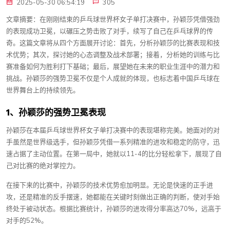
2025-05-30 06:54:19
305
文章摘要：在刚刚结束的乒乓球世界杯女子单打决赛中，孙颖莎凭借强劲
的表现成功卫冕，以碾压之势击败了对手，续写了自己在乒乓球界的传
奇。这篇文章将从四个方面展开讨论：首先，分析孙颖莎的比赛表现和技
术优势；其次，探讨她的心态调整及战术部署；接着，分析她的训练与比
赛准备如何为胜利打下基础；最后，展望她在未来的职业生涯中的潜力和
挑战。孙颖莎的强势卫冕不仅是个人成就的体现，也标志着中国乒乓球在
世界舞台上的持续领先。
1、孙颖莎的强势卫冕表现
孙颖莎在本届乒乓球世界杯女子单打决赛中的表现堪称完美。她面对的对
手虽然是世界级选手，但孙颖莎凭借一系列精准的进攻和稳定的防守，迅
速占据了主动位置。在第一局中，她就以11-4的比分轻松拿下，展现了自
己对比赛的绝对掌控力。
在接下来的比赛中，孙颖莎的技术优势愈加明显。无论是快速的正手进
攻，还是精准的反手摆速，她都能在关键时刻做出正确的判断，使对手始
终处于被动状态。根据比赛统计，孙颖莎的进攻得分率高达70%，远高于
对手的52%。