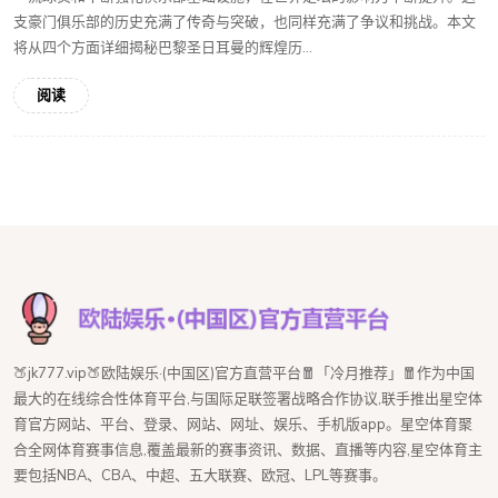
支豪门俱乐部的历史充满了传奇与突破，也同样充满了争议和挑战。本文
将从四个方面详细揭秘巴黎圣日耳曼的辉煌历...
阅读
🍑jk777.vip🍑欧陆娱乐·(中国区)官方直营平台🧧「冷月推荐」🧧作为中国
最大的在线综合性体育平台,与国际足联签署战略合作协议,联手推出星空体
育官方网站、平台、登录、网站、网址、娱乐、手机版app。星空体育聚
合全网体育赛事信息,覆盖最新的赛事资讯、数据、直播等内容,星空体育主
要包括NBA、CBA、中超、五大联赛、欧冠、LPL等赛事。