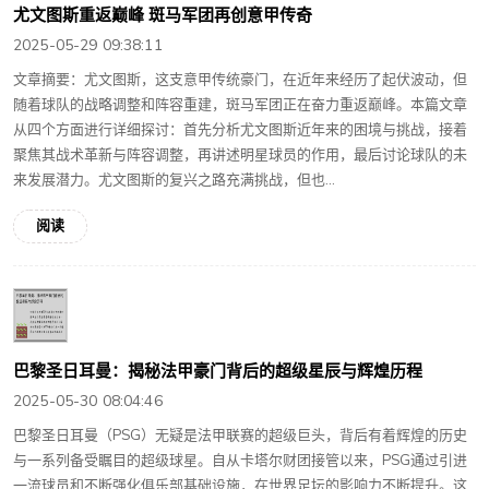
尤文图斯重返巅峰 斑马军团再创意甲传奇
2025-05-29 09:38:11
文章摘要：尤文图斯，这支意甲传统豪门，在近年来经历了起伏波动，但
随着球队的战略调整和阵容重建，斑马军团正在奋力重返巅峰。本篇文章
从四个方面进行详细探讨：首先分析尤文图斯近年来的困境与挑战，接着
聚焦其战术革新与阵容调整，再讲述明星球员的作用，最后讨论球队的未
来发展潜力。尤文图斯的复兴之路充满挑战，但也...
阅读
巴黎圣日耳曼：揭秘法甲豪门背后的超级星辰与辉煌历程
2025-05-30 08:04:46
巴黎圣日耳曼（PSG）无疑是法甲联赛的超级巨头，背后有着辉煌的历史
与一系列备受瞩目的超级球星。自从卡塔尔财团接管以来，PSG通过引进
一流球员和不断强化俱乐部基础设施，在世界足坛的影响力不断提升。这