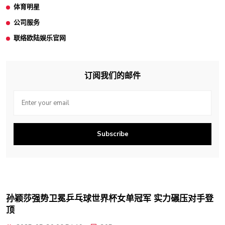
体育明星
公司服务
联络欧陆娱乐官网
订阅我们的邮件
Subscribe
孙颖莎强势卫冕乒乓球世界杯女单冠军 实力碾压对手登
顶