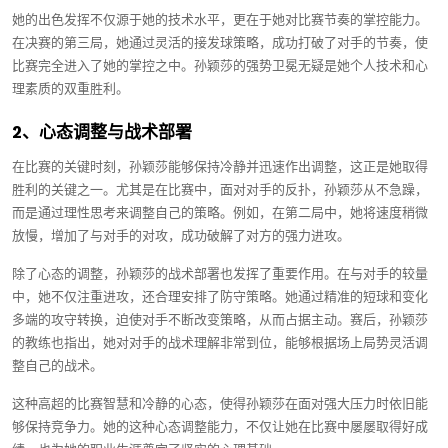
她的出色发挥不仅源于她的技术水平，更在于她对比赛节奏的掌控能力。
在决赛的第三局，她通过灵活的接发球策略，成功打破了对手的节奏，使
比赛完全进入了她的掌控之中。孙颖莎的强势卫冕无疑是她个人技术和心
理素质的双重胜利。
2、心态调整与战术部署
在比赛的关键时刻，孙颖莎能够保持冷静并迅速作出调整，这正是她取得
胜利的关键之一。尤其是在比赛中，面对对手的反扑，孙颖莎从不急躁，
而是通过理性思考来调整自己的策略。例如，在第二局中，她将速度稍微
放慢，增加了与对手的对攻，成功破解了对方的强力进攻。
除了心态的调整，孙颖莎的战术部署也发挥了重要作用。在与对手的较量
中，她不仅注重进攻，还合理安排了防守策略。她通过精准的短球和变化
多端的攻守转换，迫使对手不断改变策略，从而占据主动。赛后，孙颖莎
的教练也指出，她对对手的战术理解非常到位，能够根据场上局势灵活调
整自己的战术。
这种高超的比赛智慧和冷静的心态，使得孙颖莎在面对强大压力时依旧能
够保持竞争力。她的这种心态调整能力，不仅让她在比赛中屡屡取得好成