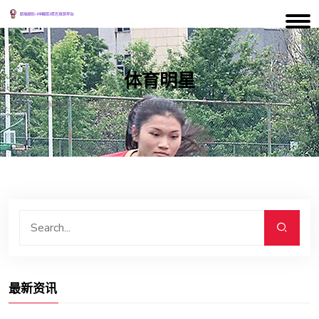
体育明星
孙颖莎强势卫冕乒乓球世界杯女单冠军 实力碾压对手登顶
最新资讯