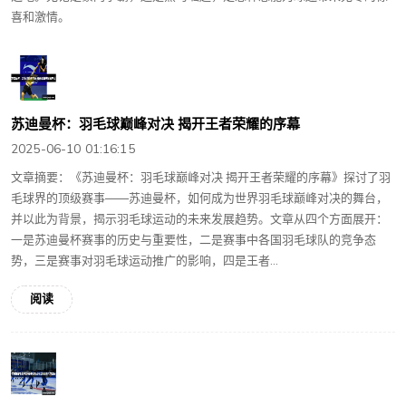
喜和激情。
苏迪曼杯：羽毛球巅峰对决 揭开王者荣耀的序幕
2025-06-10 01:16:15
文章摘要：《苏迪曼杯：羽毛球巅峰对决 揭开王者荣耀的序幕》探讨了羽
毛球界的顶级赛事——苏迪曼杯，如何成为世界羽毛球巅峰对决的舞台，
并以此为背景，揭示羽毛球运动的未来发展趋势。文章从四个方面展开：
一是苏迪曼杯赛事的历史与重要性，二是赛事中各国羽毛球队的竞争态
势，三是赛事对羽毛球运动推广的影响，四是王者...
阅读