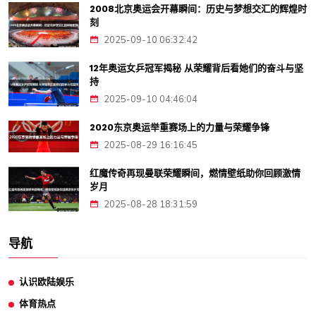
2008北京奥运会开幕瞬间：历史与梦想交汇的辉煌时
刻
2025-09-10 06:32:42
12年奥运女乒冠军揭秘 从荣耀背后看她们的奋斗与坚
持
2025-09-10 04:46:04
2020东京奥运举重赛场上的力量与荣耀争锋
2025-08-29 16:16:45
红魔传奇再现曼联荣耀瞬间，燃情壁纸助你回顾激情
岁月
2025-08-28 18:31:59
导航
认识欧陆娱乐
体育热点