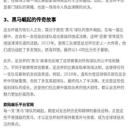
赴，在赛场上每一场比赛都要保持高度的专注和备战。因此，足总杯不仅
是豪门球队的荣耀，也是一场场令人热血沸腾的对决。
3、黑马崛起的传奇故事
足总杯最为吸引人之处，莫过于那些“黑马”球队的意外崛起。在每一届比
赛中，总会有一支低级别球队成功晋级四强或决赛，这种“逆袭”常常成为
球迷津津乐道的话题。2013年，谢周三队便是足总杯历史上一大传奇，他
们成功战胜了多支强队，跻身四强，最终以1-0的比分负于曼联。
此外，足总杯的“黑马”故事也反映了这项赛事对所有球队的公平性和魅
力。不同于联赛等其他赛事，足总杯的比赛采取单场淘汰制，这使得任何
一支队伍都有机会创造奇迹。例如，2018年，温布尔登足球俱乐部在足总
杯中突破重围，击败了多支英超球队，最终闯入了半决赛。无论是这些低
级别球队的成长，还是他们在比赛中展现出来的强大韧性，都让足总杯的
魅力更加扑面而来。
欧陆娱乐平台官网
每一支“黑马”球队的崛起，都是对足总杯历史和精神的最佳诠释。正是这
些不畏强敌的黑马，才让足总杯始终保持着意外与惊喜，成为全球球迷关
注的焦点。