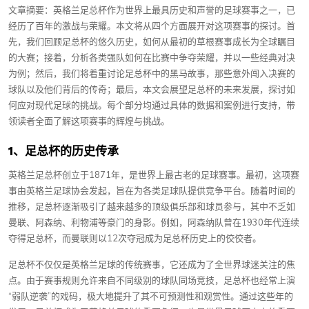
文章摘要：英格兰足总杯作为世界上最具历史和声誉的足球赛事之一，已
经历了百年的激战与荣耀。本文将从四个方面展开对这项赛事的探讨。首
先，我们回顾足总杯的悠久历史，如何从最初的草根赛事成长为全球瞩目
的大赛；接着，分析各类强队如何在比赛中争夺荣耀，并以一些经典对决
为例；然后，我们将着重讨论足总杯中的黑马故事，那些意外闯入决赛的
球队以及他们背后的传奇；最后，本文会展望足总杯的未来发展，探讨如
何应对现代足球的挑战。每个部分均通过具体的数据和案例进行支持，带
领读者全面了解这项赛事的辉煌与挑战。
1、足总杯的历史传承
英格兰足总杯创立于1871年，是世界上最古老的足球赛事。最初，这项赛
事由英格兰足球协会发起，旨在为各类足球队提供竞争平台。随着时间的
推移，足总杯逐渐吸引了越来越多的顶级俱乐部和球员参与，其中不乏如
曼联、阿森纳、利物浦等豪门的身影。例如，阿森纳队曾在1930年代连续
夺得足总杯，而曼联则以12次夺冠成为足总杯历史上的佼佼者。
足总杯不仅仅是英格兰足球的传统赛事，它还成为了全世界球迷关注的焦
点。由于赛事规则允许来自不同级别的球队同场竞技，足总杯也经常上演
“弱队逆袭”的戏码，极大地提升了其不可预测性和观赏性。通过这些年的