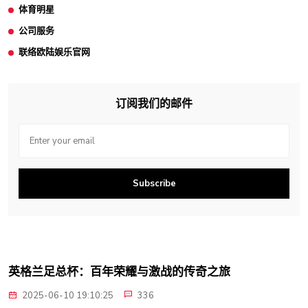
体育明星
公司服务
联络欧陆娱乐官网
订阅我们的邮件
Subscribe
英格兰足总杯：百年荣耀与激战的传奇之旅
2025-06-10 19:10:25
336