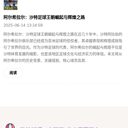
阿尔希拉尔：沙特足球王朝崛起与辉煌之路
2025-06-14 13:24:58
阿尔希拉尔：沙特足球王朝崛起与辉煌之路在近几十年中，沙特阿拉伯的
阿尔希拉尔俱乐部已经成为亚洲足球的佼佼者，其卓越表现和辉煌成就吸
引了世界的目光。作为沙特足球的代表，阿尔希拉尔的崛起与辉煌不仅是
沙特体育发展的缩影，也是该地区足球文化与经济实力的体现。本文将从
阿尔希拉尔的历史背景、关键成就、核心球员及其...
阅读