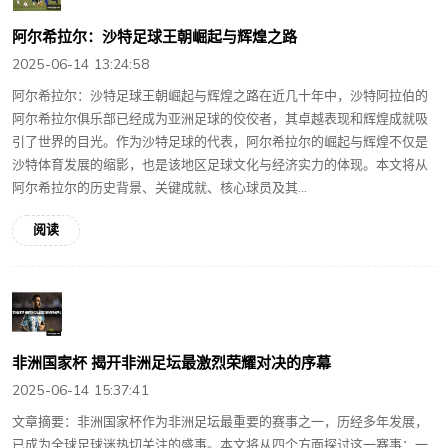
阿尔希拉尔：沙特足球王朝崛起与辉煌之路
2025-06-14 13:24:58
阿尔希拉尔：沙特足球王朝崛起与辉煌之路在近几十年中，沙特阿拉伯的
阿尔希拉尔俱乐部已经成为亚洲足球的佼佼者，其卓越表现和辉煌成就吸
引了世界的目光。作为沙特足球的代表，阿尔希拉尔的崛起与辉煌不仅是
沙特体育发展的缩影，也是该地区足球文化与经济实力的体现。本文将从
阿尔希拉尔的历史背景、关键成就、核心球员及其...
阅读
非洲国家杯 揭开非洲足坛最激烈荣耀对决的序幕
2025-06-14 15:37:41
文章摘要：非洲国家杯作为非洲足坛最重要的赛事之一，历经多年发展，
已成为全球足球迷热切关注的盛事。本文将从四个方面探讨这一赛事：一