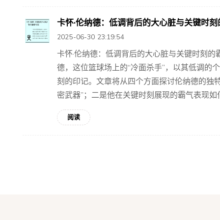
卡怀·伦纳德：低调背后的大心脏与关键时刻
2025-06-30 23:19:54
卡怀·伦纳德：低调背后的大心脏与关键时刻的
德，这位篮球场上的“冷面杀手”，以其低调的
刻的印记。文章将从四个方面探讨伦纳德的独特
密武器”；二是他在关键时刻展现的霸气表现如何.
阅读