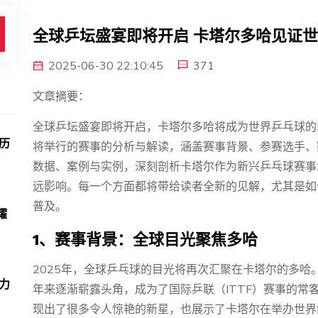
全球乒坛盛宴即将开启 卡塔尔多哈见证
2025-06-30 22:10:45
371
文章摘要：
全球乒坛盛宴即将开启，卡塔尔多哈将成为世界乒乓球的
历
将举行的赛事的分析与解读，涵盖赛事背景、参赛选手、
数据、案例与实例，深刻剖析卡塔尔作为新兴乒乓球赛事
远影响。每一个方面都将带给读者全新的见解，尤其是如
普及。
耀
1、赛事背景：全球目光聚焦多哈
2025年，全球乒乓球的目光将再次汇聚在卡塔尔的多
力
年来逐渐崭露头角，成为了国际乒联（ITTF）赛事的常
现出了很多令人惊艳的新星，也展示了卡塔尔在举办世界