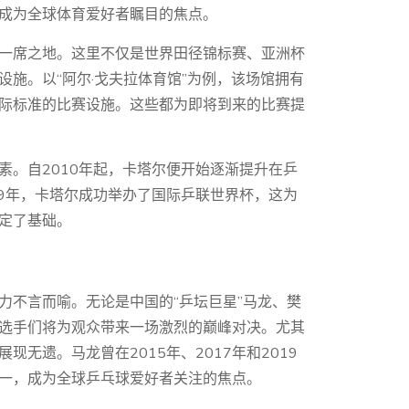
成为全球体育爱好者瞩目的焦点。
一席之地。这里不仅是世界田径锦标赛、亚洲杯
施。以“阿尔·戈夫拉体育馆”为例，该场馆拥有
际标准的比赛设施。这些都为即将到来的比赛提
素。自2010年起，卡塔尔便开始逐渐提升在乒
19年，卡塔尔成功举办了国际乒联世界杯，这为
定了基础。
力不言而喻。无论是中国的“乒坛巨星”马龙、樊
选手们将为观众带来一场激烈的巅峰对决。尤其
无遗。马龙曾在2015年、2017年和2019
一，成为全球乒乓球爱好者关注的焦点。