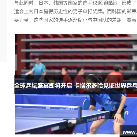
与此同时，日本、韩国等国家的选手也逐渐崛起，形成了“
运会上为日本赢得历史性的男子单打奖牌。而韩国的郑荣
要力量，这些国家的选手逐渐缩小与中国队的差距，赛事