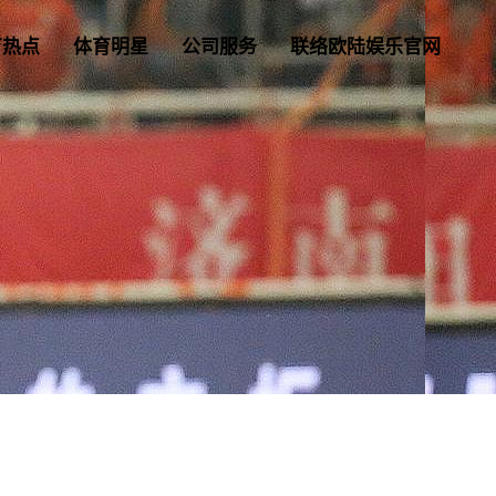
育热点
体育明星
公司服务
联络欧陆娱乐官网