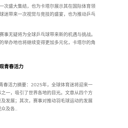
一次盛大集结，也为卡塔尔展示其在国际体育领
球迷带来一次视觉与竞技的盛宴，也为推动乒乓
赛事无疑将为全球乒乓球带来新的机遇与挑战。
的举办地也将继续变得更加多元化，卡塔尔的角
展现青春活力
青春活力摘要：2025年，全球体育迷将迎来一
事之一，吸引了世界各地的目光。文章从四个方
景及发展；其次，赛事对推动羽毛球运动的发展
及各...