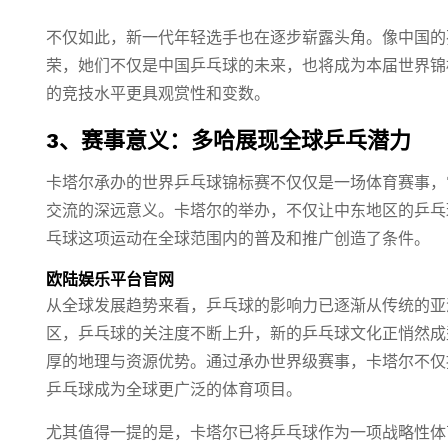
不仅如此，新一代年轻选手也在逐步崭露头角。像中国的
荣，她们不仅是中国乒乓球的未来，也将成为本届世界锦
的竞技水平更具观赏性和变数。
3、赛事意义：多哈展现全球乒乓潜力
卡塔尔承办的世界乒乓球锦标赛不仅仅是一场体育赛事，
交流的深远意义。卡塔尔的举办，不仅让中东地区的乒乓
乓球这项运动在全球范围内的普及和推广创造了条件。
欧陆娱乐平台官网
从全球发展趋势来看，乒乓球的影响力已逐渐从传统的亚
区，乒乓球的关注度不断上升，新的乒乓球文化正悄然成
厚的地理与资源优势。通过承办世界级赛事，卡塔尔不仅
乒乓球成为全球更广泛的体育项目。
尤其值得一提的是，卡塔尔已将乒乓球作为一项战略性体