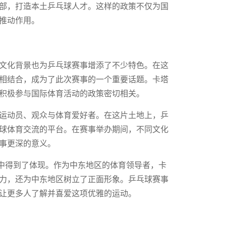
部，打造本土乒乓球人才。这样的政策不仅为国
推动作用。
文化背景也为乒乓球赛事增添了不少特色。在这
相结合，成为了此次赛事的一个重要话题。卡塔
积极参与国际体育活动的政策密切相关。
运动员、观众与体育爱好者。在这片土地上，乒
球体育交流的平台。在赛事举办期间，不同文化
事更深的意义。
事中得到了体现。作为中东地区的体育领导者，卡
力，还为中东地区树立了正面形象。乒乓球赛事
让更多人了解并喜爱这项优雅的运动。