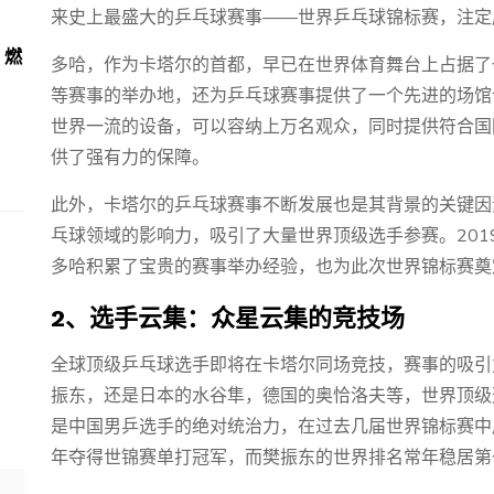
来史上最盛大的乒乓球赛事——世界乒乓球锦标赛，注定
，燃
多哈，作为卡塔尔的首都，早已在世界体育舞台上占据了
等赛事的举办地，还为乒乓球赛事提供了一个先进的场馆设
世界一流的设备，可以容纳上万名观众，同时提供符合国
供了强有力的保障。
此外，卡塔尔的乒乓球赛事不断发展也是其背景的关键因
乓球领域的影响力，吸引了大量世界顶级选手参赛。20
多哈积累了宝贵的赛事举办经验，也为此次世界锦标赛奠
2、选手云集：众星云集的竞技场
全球顶级乒乓球选手即将在卡塔尔同场竞技，赛事的吸引
振东，还是日本的水谷隼，德国的奥恰洛夫等，世界顶级
是中国男乒选手的绝对统治力，在过去几届世界锦标赛中展现
年夺得世锦赛单打冠军，而樊振东的世界排名常年稳居第