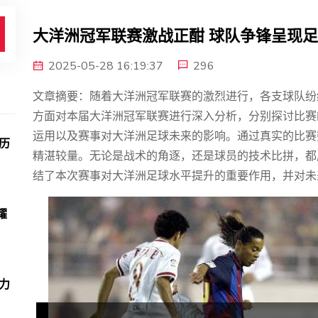
大洋洲冠军联赛激战正酣 球队争锋呈现
2025-05-28 16:19:37
296
文章摘要：随着大洋洲冠军联赛的激烈进行，各支球队纷
方面对本届大洋洲冠军联赛进行深入分析，分别探讨比赛
运用以及赛事对大洋洲足球未来的影响。通过真实的比赛
历
精湛较量。无论是战术的角逐，还是球员的技术比拼，都
结了本次赛事对大洋洲足球水平提升的重要作用，并对未
耀
力