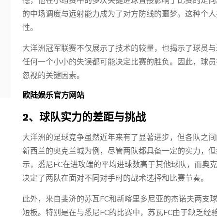
德，他在小组赛中的多次关键进球直接影响了比赛的走向
的中场调度与远射能力成为了对方防线的噩梦。这种个人
性。
大洋洲冠军联赛不仅展示了技术的较量，也揭示了球员与
任何一个小小的失误都可能决定比赛的胜负。因此，球员
忽视的关键因素。
欧陆娱乐官方网站
2、球队实力的差距与挑战
大洋洲的足球竞争虽然近年来有了显著进步，但各队之间
新西兰的奥克兰城为例，尽管两队都具备一定的实力，但
示，悉尼FC在进攻端的平均进球数高于其他球队，而奥
决定了两队在面对不同对手时的战术选择和比赛节奏。
此外，来自斐济的苏瓦FC和新喀里多尼亚的杰诺夫两支
短板。特别是在与悉尼FC的比赛中，苏瓦FC由于缺乏经