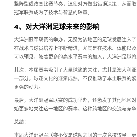
整阵型或改变比赛节奏，迫使对方做出错误决策，从而取
冠军联赛成为了技术与智慧的较量。
4、对大洋洲足球未来的影响
大洋洲冠军联赛的举办，无疑为该地区的足球发展注入了
在战术与球员培养上不断精进，尤其是在技术、体能以及
可以预见，随着更多的高水平赛事的加入，大洋洲足球将
其次，本届赛事吸引了大量球迷的关注，尤其是澳大利亚
一部分。球迷文化的逐渐成熟，不仅推动了本土联赛的繁
更强的动力。
最后，大洋洲冠军联赛的成功举办，还激发了其他地区对
始更多地关注这一地区的赛事。这种跨地区的交流与竞争
总结：
本届大洋洲冠军联赛不仅是球队之间的一次竞技较量，更