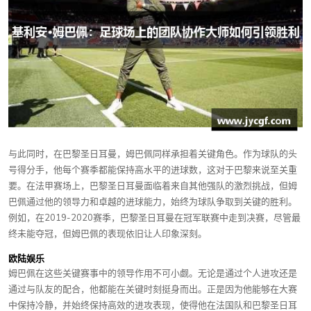
与此同时，在巴黎圣日耳曼，姆巴佩同样承担着关键角色。作为球队的头
号得分手，他每个赛季都能保持高水平的进球数，这对于巴黎来说至关重
要。在法甲赛场上，巴黎圣日耳曼面临着来自其他强队的激烈挑战，但姆
巴佩通过他的领导力和卓越的进球能力，始终为球队争取到关键的胜利。
例如，在2019-2020赛季，巴黎圣日耳曼在冠军联赛中走到决赛，尽管最
终未能夺冠，但姆巴佩的表现依旧让人印象深刻。
欧陆娱乐
姆巴佩在这些关键赛事中的领导作用不可小觑。无论是通过个人进攻还是
通过与队友的配合，他都能在关键时刻挺身而出。正是因为他能够在大赛
中保持冷静，并始终保持高效的进攻表现，使得他在法国队和巴黎圣日耳