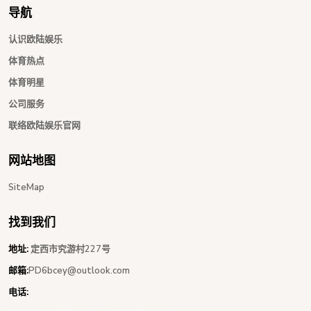
导航
认识欧陆娱乐
体育热点
体育明星
公司服务
联络欧陆娱乐官网
网站地图
SiteMap
找到我们
地址:
定西市究游村227号
邮箱:
PD6bcey@outlook.com
电话: