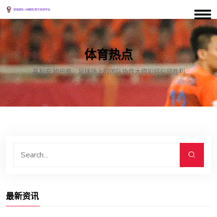
体育热点
基利安·姆巴佩：足球场上的团队协作大师如何引领胜利
最新资讯