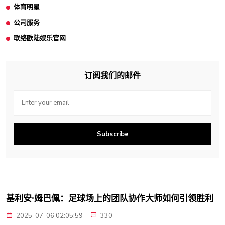
体育明星
公司服务
联络欧陆娱乐官网
订阅我们的邮件
Subscribe
基利安·姆巴佩：足球场上的团队协作大师如何引领胜利
2025-07-06 02:05:59
330