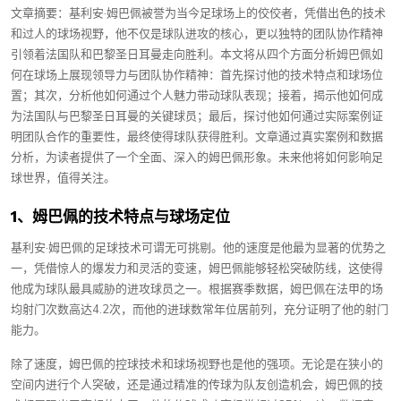
文章摘要：基利安·姆巴佩被誉为当今足球场上的佼佼者，凭借出色的技术
和过人的球场视野，他不仅是球队进攻的核心，更以独特的团队协作精神
引领着法国队和巴黎圣日耳曼走向胜利。本文将从四个方面分析姆巴佩如
何在球场上展现领导力与团队协作精神：首先探讨他的技术特点和球场位
置；其次，分析他如何通过个人魅力带动球队表现；接着，揭示他如何成
为法国队与巴黎圣日耳曼的关键球员；最后，探讨他如何通过实际案例证
明团队合作的重要性，最终使得球队获得胜利。文章通过真实案例和数据
分析，为读者提供了一个全面、深入的姆巴佩形象。未来他将如何影响足
球世界，值得关注。
1、姆巴佩的技术特点与球场定位
基利安·姆巴佩的足球技术可谓无可挑剔。他的速度是他最为显著的优势之
一，凭借惊人的爆发力和灵活的变速，姆巴佩能够轻松突破防线，这使得
他成为球队最具威胁的进攻球员之一。根据赛季数据，姆巴佩在法甲的场
均射门次数高达4.2次，而他的进球数常年位居前列，充分证明了他的射门
能力。
除了速度，姆巴佩的控球技术和球场视野也是他的强项。无论是在狭小的
空间内进行个人突破，还是通过精准的传球为队友创造机会，姆巴佩的技