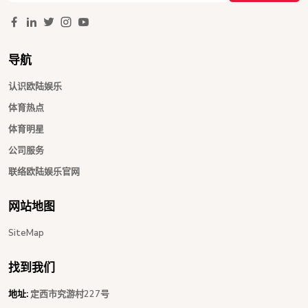
导航
认识欧陆娱乐
体育热点
体育明星
公司服务
联络欧陆娱乐官网
网站地图
SiteMap
找到我们
地址:
定西市究游村227号