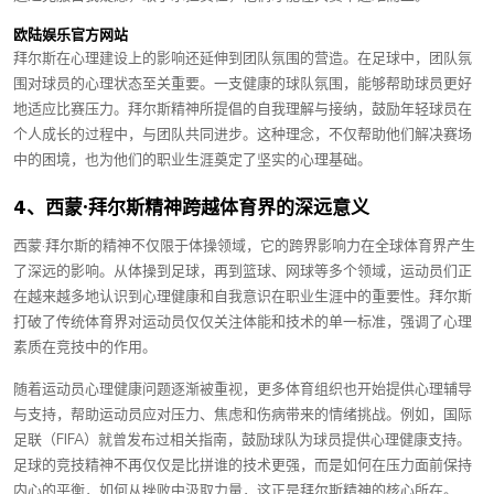
欧陆娱乐官方网站
拜尔斯在心理建设上的影响还延伸到团队氛围的营造。在足球中，团队氛
围对球员的心理状态至关重要。一支健康的球队氛围，能够帮助球员更好
地适应比赛压力。拜尔斯精神所提倡的自我理解与接纳，鼓励年轻球员在
个人成长的过程中，与团队共同进步。这种理念，不仅帮助他们解决赛场
中的困境，也为他们的职业生涯奠定了坚实的心理基础。
4、西蒙·拜尔斯精神跨越体育界的深远意义
西蒙·拜尔斯的精神不仅限于体操领域，它的跨界影响力在全球体育界产生
了深远的影响。从体操到足球，再到篮球、网球等多个领域，运动员们正
在越来越多地认识到心理健康和自我意识在职业生涯中的重要性。拜尔斯
打破了传统体育界对运动员仅仅关注体能和技术的单一标准，强调了心理
素质在竞技中的作用。
随着运动员心理健康问题逐渐被重视，更多体育组织也开始提供心理辅导
与支持，帮助运动员应对压力、焦虑和伤病带来的情绪挑战。例如，国际
足联（FIFA）就曾发布过相关指南，鼓励球队为球员提供心理健康支持。
足球的竞技精神不再仅仅是比拼谁的技术更强，而是如何在压力面前保持
内心的平衡，如何从挫败中汲取力量，这正是拜尔斯精神的核心所在。