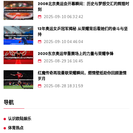
2008北京奥运会开幕瞬间：历史与梦想交汇的辉煌时
刻
2025-09-10 06:32:42
12年奥运女乒冠军揭秘 从荣耀背后看她们的奋斗与坚
持
2025-09-10 04:46:04
2020东京奥运举重赛场上的力量与荣耀争锋
2025-08-29 16:16:45
红魔传奇再现曼联荣耀瞬间，燃情壁纸助你回顾激情
岁月
2025-08-28 18:31:59
导航
认识欧陆娱乐
体育热点