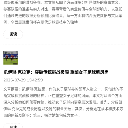
顶级俱乐部的激烈争夺。本文将从四个方面详细分析世俱杯的赛事意义、
参赛队伍的准备与实力对比、赛事背后的商业价值与全球影响力，以及如
何通过先进的数据分析预测比赛结果。每一方面将结合历史数据与实际案
例，全面展现世俱杯在现代足球竞技中的独特...
阅读
凯伊琳·克拉克：突破传统挑战极限 重塑女子足球新风尚
2025-07-29 15:42:59
文章摘要：凯伊琳·克拉克，作为女子足球界的领军人物之一，凭借她的不
断突破和挑战极限的精神，正在重塑女子足球的风尚。本文将从四个方面
深入分析她如何颠覆传统，推动女子足球向更高层次发展。首先，介绍凯
伊琳·克拉克的成长历程以及她的职业突破；其次，分析她在战术和技术方
面的创新及影响；第三，探讨她如何成为女子...
阅读