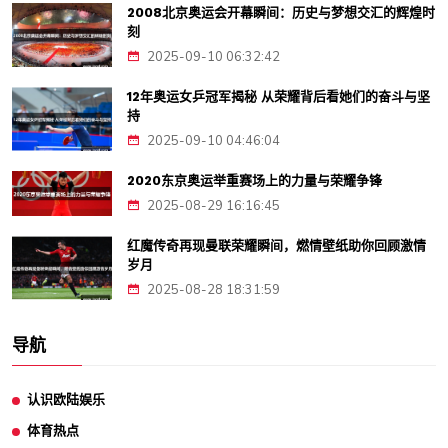
2008北京奥运会开幕瞬间：历史与梦想交汇的辉煌时
刻
2025-09-10 06:32:42
12年奥运女乒冠军揭秘 从荣耀背后看她们的奋斗与坚
持
2025-09-10 04:46:04
2020东京奥运举重赛场上的力量与荣耀争锋
2025-08-29 16:16:45
红魔传奇再现曼联荣耀瞬间，燃情壁纸助你回顾激情
岁月
2025-08-28 18:31:59
导航
认识欧陆娱乐
体育热点