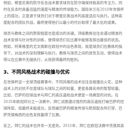
例如，穆里尼奥的防守反击战术要求球员在防守端保持极高的专注力，同
时在反击时具备迅猛的速度与精准的传球能力。国际米兰在2010年世俱杯
上的成功，正是源于球员们对于穆里尼奥战术的高度适应与执行。这种高
度配合的团队作战，最终使得他们以最小的代价取得了最大化的成果。
球员与教练之间的默契程度也是成功的关键。顶级教练往往会通过精准的
战术安排与针对性的训练，使得球员们在比赛中能够发挥出最佳的状态。
例如，阿莱格里的尤文图斯在欧冠中的出色表现，就是球员们在教练的指
导下，对战术的深刻理解与执行。教练与球员之间的良性互动，使得战术
得以在比赛中无缝执行，从而获得最终的胜利。
3、不同风格战术的碰撞与优劣
在世俱杯这一全球顶级赛事中，不同风格的战术往往会碰撞出火花，这种
战术上的对抗不仅是球队与球队之间的较量，更是各路名帅的智慧较量。
比如，巴萨的控球战术与拜仁的高压逼抢战术便是一场典型的对抗。在
2015年欧冠四分之一决赛中，拜仁试图通过强烈的高压逼抢打破巴萨的控
球阵型，但最终未能成功，反而被巴萨的精准传球与默契配合所打穿，巴
萨凭借梅西的出色发挥赢得了比赛。
反之，拜仁的战术也并非一无是处。2013年，拜仁在欧冠决赛中凭借其高