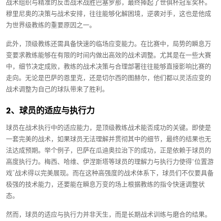
战术组织与精准的反击战术战胜巴塞罗那，最终捧起了世俱杯冠军奖杯。
穆里尼奥的决策与战术安排，往往能够化解困境，逆袭对手，这也是他成
为世界级教练的重要原因之一。
此外，顶级教练还需具备快速的临场应变能力。在比赛中，局势的瞬息万
变要求教练能够在有限的时间内做出高效的战术调整。尤其是在一些大赛
中，细节决定成败，教练的战术决策与合理部署往往能够直接影响比赛的
走向。无论是巴萨的恩里克，还是切尔西的图赫尔，他们都以灵活应变的
战术调整为自己的球队带来了胜利。
2、球员的适应与执行力
球员在战术执行中的适应能力，是顶级教练战术能否成功的关键。即使是
一套完美的战术，如果球员无法理解并贯彻其中的细节，最终的结果也无
法达成预期。举个例子，巴萨在瓜迪奥拉治下的成功，正是依赖于球员的
高度执行力。梅西、哈维、伊涅斯塔等球员的理解力与执行力使得“位置游
戏”战术得以完美展现。而在这种高强度的战术体系下，球员们不仅要具备
极强的技术能力，还要能在瞬息万变的场上根据教练的指令快速调整状
态。
然而，球员的适应与执行力并非天生，而是长期战术训练与磨合的结果。