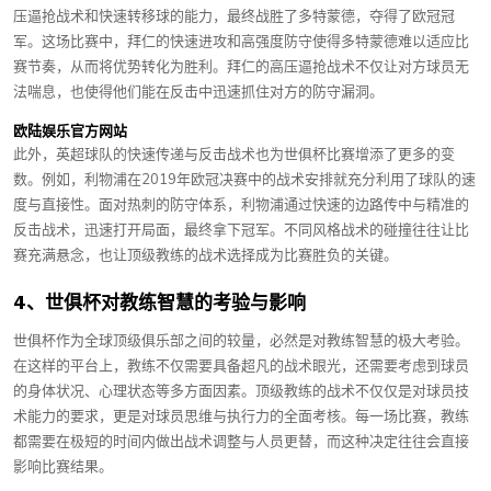
压逼抢战术和快速转移球的能力，最终战胜了多特蒙德，夺得了欧冠冠
军。这场比赛中，拜仁的快速进攻和高强度防守使得多特蒙德难以适应比
赛节奏，从而将优势转化为胜利。拜仁的高压逼抢战术不仅让对方球员无
法喘息，也使得他们能在反击中迅速抓住对方的防守漏洞。
欧陆娱乐官方网站
此外，英超球队的快速传递与反击战术也为世俱杯比赛增添了更多的变
数。例如，利物浦在2019年欧冠决赛中的战术安排就充分利用了球队的速
度与直接性。面对热刺的防守体系，利物浦通过快速的边路传中与精准的
反击战术，迅速打开局面，最终拿下冠军。不同风格战术的碰撞往往让比
赛充满悬念，也让顶级教练的战术选择成为比赛胜负的关键。
4、世俱杯对教练智慧的考验与影响
世俱杯作为全球顶级俱乐部之间的较量，必然是对教练智慧的极大考验。
在这样的平台上，教练不仅需要具备超凡的战术眼光，还需要考虑到球员
的身体状况、心理状态等多方面因素。顶级教练的战术不仅仅是对球员技
术能力的要求，更是对球员思维与执行力的全面考核。每一场比赛，教练
都需要在极短的时间内做出战术调整与人员更替，而这种决定往往会直接
影响比赛结果。