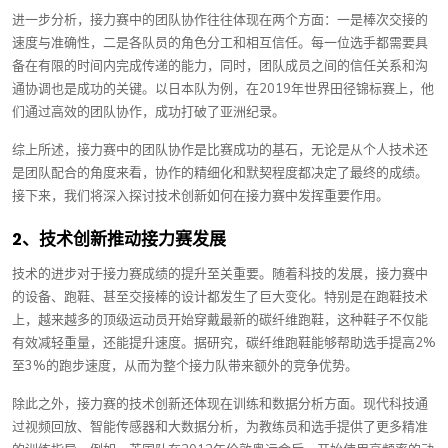
进一步分析，接力赛中的团队协作往往体现在两个方面：一是棒次交接的
速度与准确性，二是各队员的角色分工和相互信任。每一位选手都需要具
备在有限的时间内完成传递的能力，同时，团队成员之间的信任关系和沟
通协调也是成功的关键。以日本队为例，在2019年世界田径锦标赛上，他
们通过高效的团队协作，成功打破了亚洲纪录。
综上所述，接力赛中的团队协作是比赛成功的基石，无论是从个人技术还
是团队配合的角度来看，协作的精细化和默契程度都决定了最终的成绩。
接下来，我们将深入探讨技术创新如何在接力赛中发挥重要作用。
2、技术创新推动接力赛发展
技术的进步对于接力赛成绩的提升至关重要。随着科技的发展，接力赛中
的设备、跑鞋、甚至交接棒的设计都发生了巨大变化。特别是在跑鞋技术
上，越来越多的顶级运动员开始穿戴最新的碳纤维跑鞋，这种鞋子不仅能
有效减轻重量，还能提升速度。据研究，碳纤维跑鞋能够帮助选手提高2%
至3%的跑步速度，从而为整个接力队带来额外的竞争优势。
除此之外，接力赛的技术创新还体现在训练和数据分析方面。现代科技通
过视频回放、智能传感器和大数据分析，为教练员和选手提供了更多精准