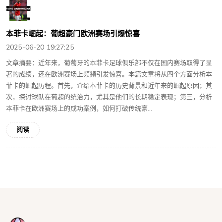
本菲卡崛起：葡超豪门欧洲赛场引爆惊喜
2025-06-20 19:27:25
文章摘要：近年来，葡萄牙的本菲卡足球俱乐部不仅在国内赛场取得了显
著的成绩，还在欧洲赛场上频频引发惊喜。本篇文章将从四个方面分析本
菲卡的崛起历程。首先，介绍本菲卡的历史背景和近年来的崛起原因；其
次，探讨球队在葡超的统治力，尤其是他们的长期稳定表现；第三，分析
本菲卡在欧洲赛场上的成功案例，如何打破传统豪...
阅读