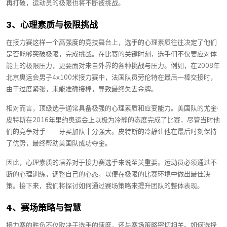
再打破，运动员的极限也将不断被挑战。
3、心理素质与极限挑战
在接力赛这样一个高强度的竞技舞台上，选手的心理素质往往决定了他们
是否能够突破极限，完成挑战。在比赛的关键时刻，选手们不仅要应对体
能上的极限压力，更要面对来自外界的各种挑战与压力。例如，在2008年
北京奥运会男子4x100米接力赛中，法国队员劳伦特在最后一棒交接时，
由于过度紧张，未能准确接棒，导致最终失去金牌。
相对而言，顶级选手通常具备极强的心理素质和应变能力。美国队的尤金·
皮特斯在2016年里约奥运会上以极为冷静的态度完成了比赛，尽管当时他
们的竞争对手——牙买加队十分强大。皮特斯的冷静让他在最后时刻保持
了优势，最终帮助美国队成功夺金。
因此，心理素质的培养对于接力赛选手来说至关重要。运动员必须通过不
断的心理训练，调整自己的心态，以便在极限的比赛环境中做出最佳决
策。接下来，我们将探讨如何通过赛场策略来提升团队的整体表现。
4、赛场策略与智慧
接力赛的胜负不仅取决于选手的速度，还与赛场策略密切相关。如何选择